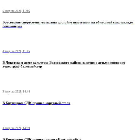
5 августа 2026, 11:16
Брасовские спортсмены-ветераны достойно выступили на областной спартакиаде
пенсионеров
4 августа 2026, 11:45
В Локотском доме культуры Брасовского района занятия с детьми проводит
хореограф-балетмейстер
3 августа 2026, 14:44
В Крупецком СДК прошел «круглый стол»
3 августа 2026, 14:39
В Крупецком СДК прошла акция «Нить дружбы»