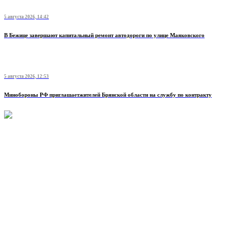
5 августа 2026, 14:42
В Бежице завершают капитальный ремонт автодороги по улице Маяковского
5 августа 2026, 12:53
Минобoроны РФ приглaшaетжитeлeй Брянской области на службу по контракту