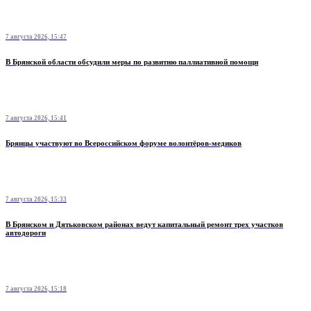
7 августа 2026, 15:47
В Брянской области обсудили меры по развитию паллиативной помощи
7 августа 2026, 15:41
Брянцы участвуют во Всероссийском форуме волонтёров-медиков
7 августа 2026, 15:33
В Брянском и Дятьковском районах ведут капитальный ремонт трех участков
автодороги
7 августа 2026, 15:18