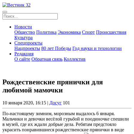
Новости
Общество
Политика
Экономика
Спорт
Происшествия
Культура
Спецпроекты
Нацпроекты
80 лет Победы
Год науки и технологии
Редакция
О сайте
Обратная связь
Коллектив
Рождественские прянички для
любимой мамочки
10 января 2020, 16:15 |
Досуг
101
По-настоящему зимним, морозным выдалось 6 января.
Мальчики и девочки весёлой гурьбой и поодиночке спешили
в музей, где их ждали добрые дела. Ребятам предстояло
украсить понравившиеся рождественские прянички в виде