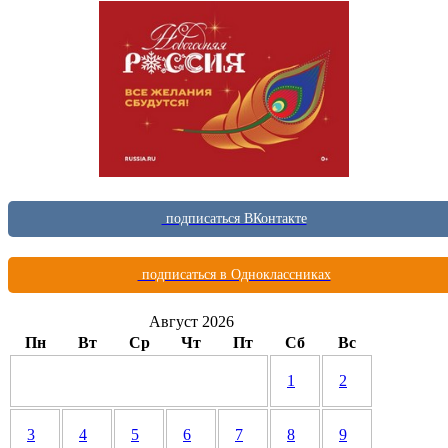
подписаться ВКонтакте
подписаться в Одноклассниках
Август 2026
Пн
Вт
Ср
Чт
Пт
Сб
Вс
1
2
3
4
5
6
7
8
9