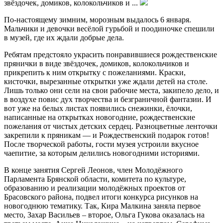
звёздочек, домиков, колокольчиков и ...
По-настоящему зимним, морозным выдалось 6 января.
Мальчики и девочки весёлой гурьбой и поодиночке спешили
в музей, где их ждали добрые дела.
Ребятам предстояло украсить понравившиеся рождественские
прянички в виде звёздочек, домиков, колокольчиков и
прикрепить к ним открытку с пожеланиями. Краски,
кисточки, вырезанные открытки уже ждали детей на столе.
Лишь только они сели на свои рабочие места, закипело дело, и
в воздухе повис дух творчества и безграничной фантазии. И
вот уже на белых листах появились снежинки, ёлочки,
написанные на открытках новогодние, рождественские
пожелания от чистых детских сердец. Разноцветные ленточки
закрепили к пряникам — и Рождественский подарок готов!
После творческой работы, гости музея устроили вкусное
чаепитие, за которым делились новогодними историями.
В конце занятия Сергей Леонов, член Молодёжного
Парламента Брянской области, комитета по культуре,
образованию и реализации молодёжных проектов от
Брасовского района, подвел итоги конкурса рисунков на
новогоднюю тематику. Так, Кира Малкина заняла первое
место, Захар Васильев – второе, Ольга Гукова оказалась на