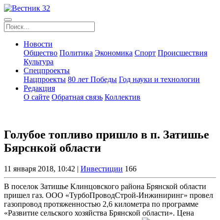
Новости
Общество
Политика
Экономика
Спорт
Происшествия
Культура
Спецпроекты
Нацпроекты
80 лет Победы
Год науки и технологии
Редакция
О сайте
Обратная связь
Коллектив
Голубое топливо пришло в п. Затишье
Бярснкой области
11 января 2018, 10:42 |
Инвестиции
166
В поселок Затишье Клинцовского района Брянской области
пришел газ. ООО «ТурбоПроводСтрой-Инжиниринг» провел
газопровод протяженностью 2,6 километра по программе
«Развитие сельского хозяйства Брянской области». Цена