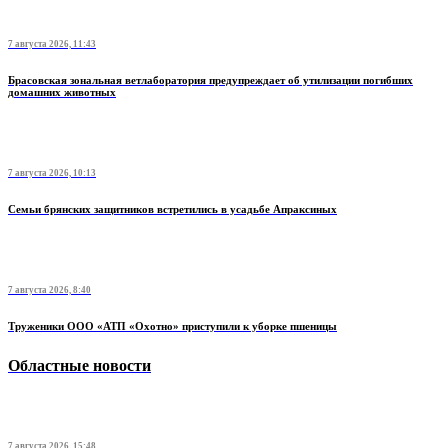
7 августа 2026, 11:43
Брасовская зональная ветлаборатория предупреждает об утилизации погибших
домашних животных
7 августа 2026, 10:13
Семьи брянских защитников встретились в усадьбе Апраксиных
7 августа 2026, 8:40
Труженики ООО «АТП «Охотно» приступили к уборке пшеницы
Областные новости
7 августа 2026, 15:48