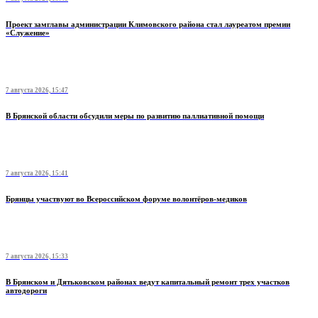
Проект замглавы администрации Климовского района стал лауреатом премии
«Служение»
7 августа 2026, 15:47
В Брянской области обсудили меры по развитию паллиативной помощи
7 августа 2026, 15:41
Брянцы участвуют во Всероссийском форуме волонтёров-медиков
7 августа 2026, 15:33
В Брянском и Дятьковском районах ведут капитальный ремонт трех участков
автодороги