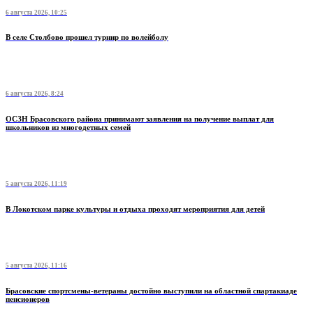
6 августа 2026, 10:25
В селе Столбово прошел турнир по волейболу
6 августа 2026, 8:24
ОСЗН Брасовского района принимают заявления на получение выплат для
школьников из многодетных семей
5 августа 2026, 11:19
В Локотском парке культуры и отдыха проходят мероприятия для детей
5 августа 2026, 11:16
Брасовские спортсмены-ветераны достойно выступили на областной спартакиаде
пенсионеров