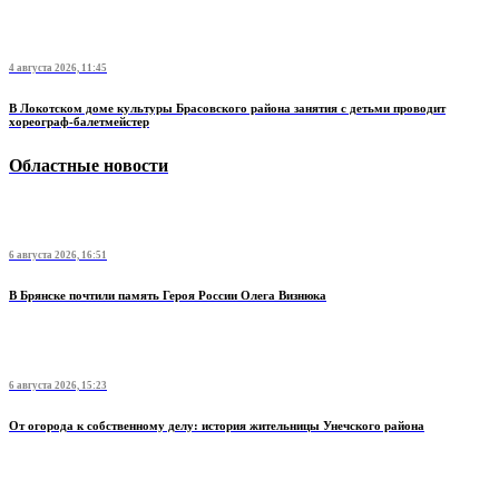
4 августа 2026, 11:45
В Локотском доме культуры Брасовского района занятия с детьми проводит
хореограф-балетмейстер
Областные новости
6 августа 2026, 16:51
В Брянске почтили память Героя России Олега Визнюка
6 августа 2026, 15:23
От огорода к собственному делу: история жительницы Унечского района