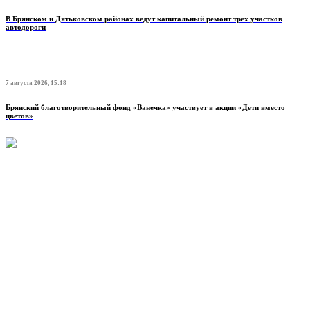
В Брянском и Дятьковском районах ведут капитальный ремонт трех участков
автодороги
7 августа 2026, 15:18
Брянский благотворительный фонд «Ванечка» участвует в акции «Дети вместо
цветов»