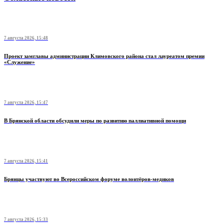
7 августа 2026, 15:48
Проект замглавы администрации Климовского района стал лауреатом премии
«Служение»
7 августа 2026, 15:47
В Брянской области обсудили меры по развитию паллиативной помощи
7 августа 2026, 15:41
Брянцы участвуют во Всероссийском форуме волонтёров-медиков
7 августа 2026, 15:33