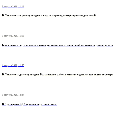
5 августа 2026, 11:19
В Локотском парке культуры и отдыха проходят мероприятия для детей
5 августа 2026, 11:16
Брасовские спортсмены-ветераны достойно выступили на областной спартакиаде пен
4 августа 2026, 11:45
В Локотском доме культуры Брасовского района занятия с детьми проводит хореогр
3 августа 2026, 14:44
В Крупецком СДК прошел «круглый стол»