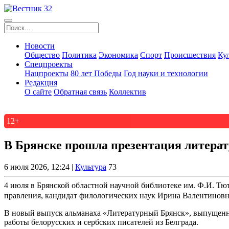
Новости
Общество
Политика
Экономика
Спорт
Происшествия
Ку
Спецпроекты
Нацпроекты
80 лет Победы
Год науки и технологии
Редакция
О сайте
Обратная связь
Коллектив
12+
В Брянске прошла презентация литерат
6 июля 2026, 12:24 |
Культура
73
4 июля в Брянской областной научной библиотеке им. Ф.И. Тют
правления, кандидат филологических наук Ирина Валентинов
В новый выпуск альманаха «Литературный Брянск», выпущенный
работы белорусских и сербских писателей из Белграда.