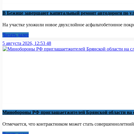
В Бежице завершают капитальный ремонт автодороги по у
На участке уложили новое двухслойное асфальтобетонное покры
Читать далее
5 августа 2026, 12:53
48
Минобoроны РФ приглaшaетжитeлeй Брянской области на с
Отмечается, что контрактником может стать совершеннолетний