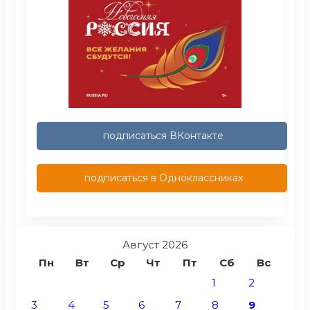
подписаться ВКонтакте
подписаться в Одноклассниках
Август 2026
Пн
Вт
Ср
Чт
Пт
Сб
Вс
1
2
3
4
5
6
7
8
9