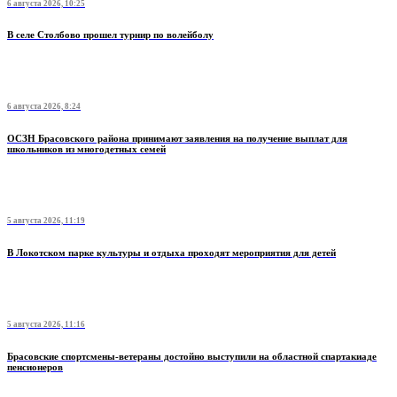
6 августа 2026, 10:25
В селе Столбово прошел турнир по волейболу
6 августа 2026, 8:24
ОСЗН Брасовского района принимают заявления на получение выплат для
школьников из многодетных семей
5 августа 2026, 11:19
В Локотском парке культуры и отдыха проходят мероприятия для детей
5 августа 2026, 11:16
Брасовские спортсмены-ветераны достойно выступили на областной спартакиаде
пенсионеров