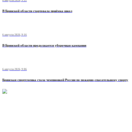
6 августа 2026, 9:22
В Брянской области стартовала приёмка школ
6 августа 2026, 9:16
В Брянской области продолжается уборочная кампания
6 августа 2026, 9:06
Брянская спортсменка стала чемпионкой России по пожарно-спасательному спорту