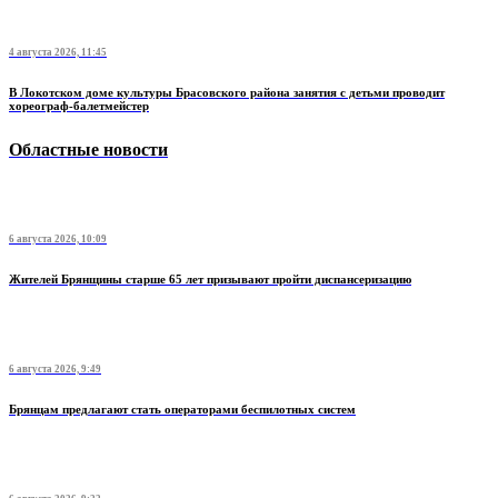
4 августа 2026, 11:45
В Локотском доме культуры Брасовского района занятия с детьми проводит
хореограф-балетмейстер
Областные новости
6 августа 2026, 10:09
Жителей Брянщины старше 65 лет призывают пройти диспансеризацию
6 августа 2026, 9:49
Брянцам предлагают стать оперaторами бeспилотных систeм