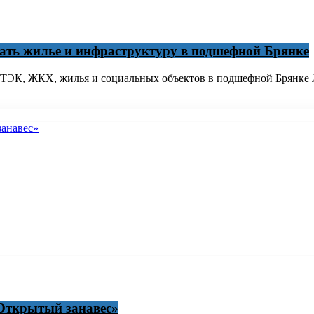
ать жилье и инфраструктуру в подшефной Брянке
ы ТЭК, ЖКХ, жилья и социальных объектов в подшефной Брянке
«Открытый занавес»