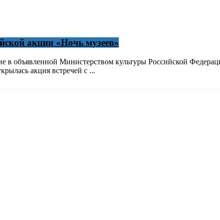
йской акции «Ночь музеев»
е в объявленной Министерством культуры Российской Федераци
рылась акция встречей с ...