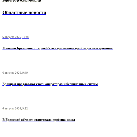
хореограф-балетмейстер
Областные новости
6 августа 2026, 10:09
Жителей Брянщины старше 65 лет призывают пройти диспансеризацию
6 августа 2026, 9:49
Брянцам предлагают стать оперaторами бeспилотных систeм
6 августа 2026, 9:22
В Брянской области стартовала приёмка школ