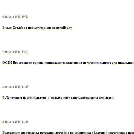
6 августа 2026, 10:25
В селе Столбово прошел турнир по волейболу
6 августа 2026, 8:24
ОСЗН Брасовского района принимают заявления на получение выплат для школьник
5 августа 2026, 11:19
В Локотском парке культуры и отдыха проходят мероприятия для детей
5 августа 2026, 11:16
Брасовские спортсмены-ветераны достойно выступили на областной спартакиаде пен