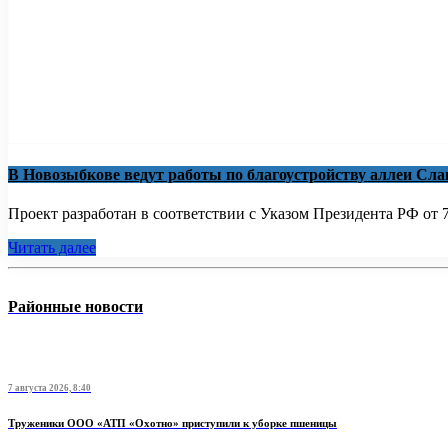
В Новозыбкове ведут работы по благоустройству аллеи Сл
Проект разработан в соответствии с Указом Президента РФ от 7 
Читать далее
Районные новости
7 августа 2026, 8:40
Труженики ООО «АТП «Охотно» приступили к уборке пшеницы