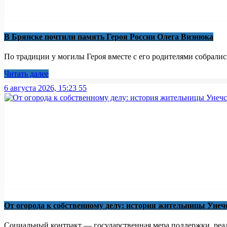
В Брянске почтили память Героя России Олега Визнюка
По традиции у могилы Героя вместе с его родителями собрались
Читать далее
6 августа 2026, 15:23
55
От огорода к собственному делу: история жительницы Унеч
Социальный контракт — государственная мера поддержки, реали