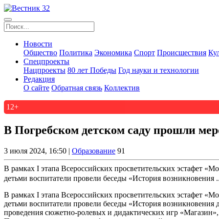
Новости
Общество
Политика
Экономика
Спорт
Происшествия
Ку
Спецпроекты
Нацпроекты
80 лет Победы
Год науки и технологии
Редакция
О сайте
Обратная связь
Коллектив
12+
В Погребском детском саду прошли ме
3 июля 2024, 16:50 |
Образование
91
В рамках I этапа Всероссийских просветительских эстафет «
детьми воспитатели провели беседы «История возникновения .
В рамках I этапа Всероссийских просветительских эстафет «
детьми воспитатели провели беседы «История возникновения д
проведения сюжетно-ролевых и дидактических игр «Магазин»,