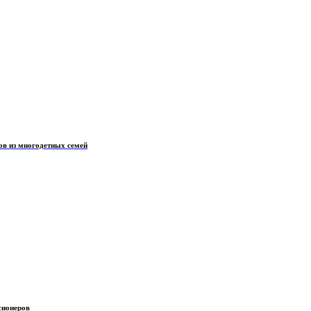
ов из многодетных семей
сионеров