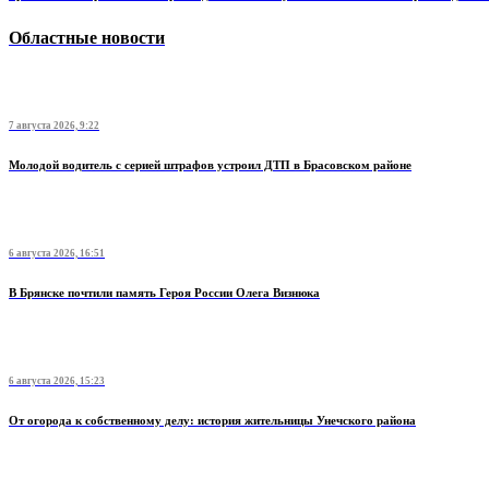
Областные новости
7 августа 2026, 9:22
Молодой водитель с серией штрафов устроил ДТП в Брасовском районе
6 августа 2026, 16:51
В Брянске почтили память Героя России Олега Визнюка
6 августа 2026, 15:23
От огорода к собственному делу: история жительницы Унечского района