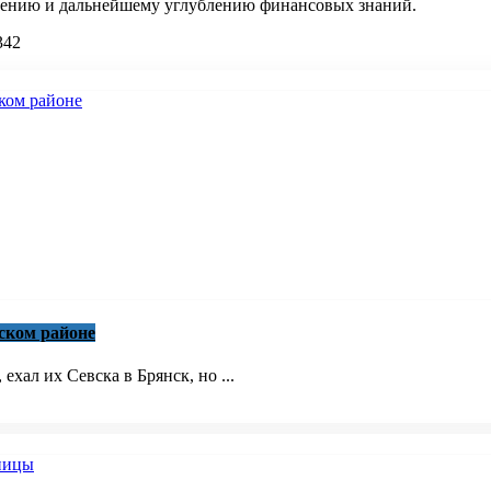
чению и дальнейшему углублению финансовых знаний.
342
ском районе
ехал их Севска в Брянск, но ...