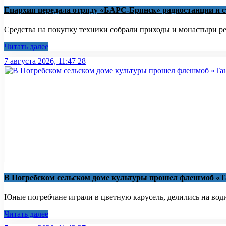
Епархия передала отряду «БАРС-Брянск» радиостанции и
Средства на покупку техники собрали приходы и монастыри рег
Читать далее
7 августа 2026, 11:47
28
В Погребском сельском доме культуры прошел флешмоб «Т
Юные погребчане играли в цветную карусель, делились на водит
Читать далее