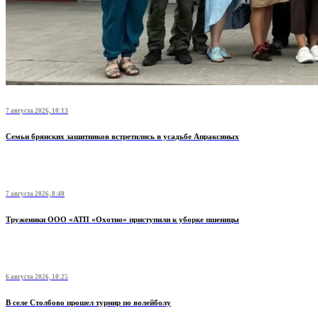
7 августа 2026, 10:13
Семьи брянских защитников встретились в усадьбе Апраксиных
7 августа 2026, 8:40
Труженики ООО «АТП «Охотно» приступили к уборке пшеницы
6 августа 2026, 10:25
В селе Столбово прошел турнир по волейболу