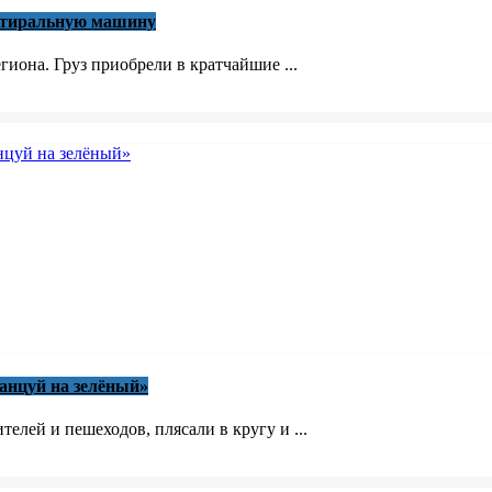
 стиральную машину
иона. Груз приобрели в кратчайшие ...
анцуй на зелёный»
елей и пешеходов, плясали в кругу и ...