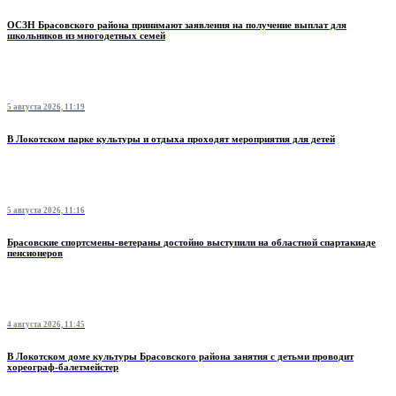
ОСЗН Брасовского района принимают заявления на получение выплат для
школьников из многодетных семей
5 августа 2026, 11:19
В Локотском парке культуры и отдыха проходят мероприятия для детей
5 августа 2026, 11:16
Брасовские спортсмены-ветераны достойно выступили на областной спартакиаде
пенсионеров
4 августа 2026, 11:45
В Локотском доме культуры Брасовского района занятия с детьми проводит
хореограф-балетмейстер