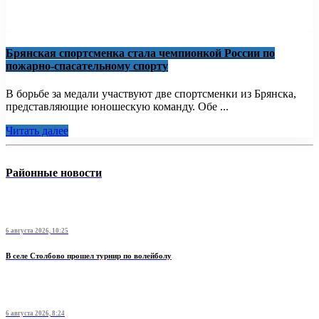
Брянская спортсменка стала чемпионкой России по
пожарно-спасательному спорту
В борьбе за медали участвуют две спортсменки из Брянска,
представляющие юношескую команду. Обе ...
Читать далее
Районные новости
6 августа 2026, 10:25
В селе Столбово прошел турнир по волейболу
6 августа 2026, 8:24