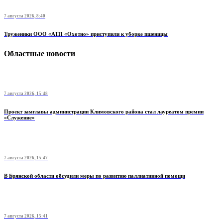
7 августа 2026, 8:40
Труженики ООО «АТП «Охотно» приступили к уборке пшеницы
Областные новости
7 августа 2026, 15:48
Проект замглавы администрации Климовского района стал лауреатом премии
«Служение»
7 августа 2026, 15:47
В Брянской области обсудили меры по развитию паллиативной помощи
7 августа 2026, 15:41