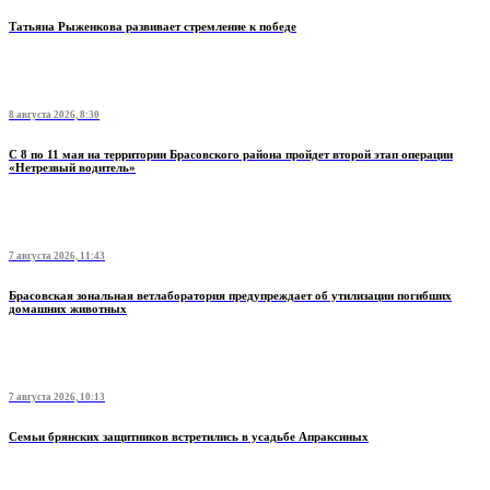
Татьяна Рыженкова развивает стремление к победе
8 августа 2026, 8:30
С 8 по 11 мая на территории Брасовского района пройдет второй этап операции
«Нетрезвый водитель»
7 августа 2026, 11:43
Брасовская зональная ветлаборатория предупреждает об утилизации погибших
домашних животных
7 августа 2026, 10:13
Семьи брянских защитников встретились в усадьбе Апраксиных