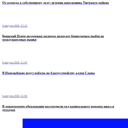
От огорода к собственному делу: история жительницы Унечского района
6 августа 2026, 15:12
Брянский Центр поддержки экспорта помогает бизнесменам выйти на
международные рынки
6 августа 2026, 15:07
В Новозыбкове ведут работы по благоустройству аллеи Славы
6 августа 2026, 15:01
В департаменте образования рассмотрели ход капитального ремонта школ и
детсадов