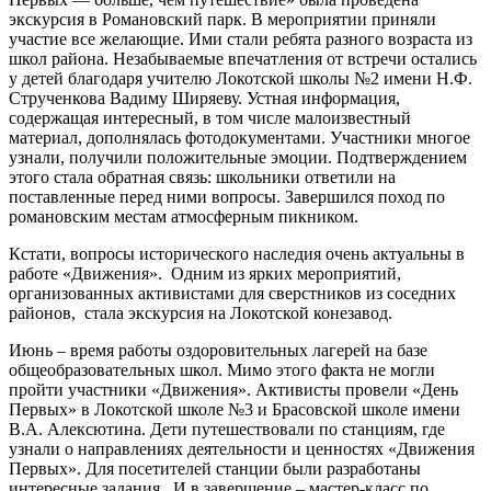
экскурсия в Романовский парк. В мероприятии приняли
участие все желающие. Ими стали ребята разного возраста из
школ района. Незабываемые впечатления от встречи остались
у детей благодаря учителю Локотской школы №2 имени Н.Ф.
Струченкова Вадиму Ширяеву. Устная информация,
содержащая интересный, в том числе малоизвестный
материал, дополнялась фотодокументами. Участники многое
узнали, получили положительные эмоции. Подтверждением
этого стала обратная связь: школьники ответили на
поставленные перед ними вопросы. Завершился поход по
романовским местам атмосферным пикником.
Кстати, вопросы исторического наследия очень актуальны в
работе «Движения». Одним из ярких мероприятий,
организованных активистами для сверстников из соседних
районов, стала экскурсия на Локотской конезавод.
Июнь – время работы оздоровительных лагерей на базе
общеобразовательных школ. Мимо этого факта не могли
пройти участники «Движения». Активисты провели «День
Первых» в Локотской школе №3 и Брасовской школе имени
В.А. Алексютина. Дети путешествовали по станциям, где
узнали о направлениях деятельности и ценностях «Движения
Первых». Для посетителей станции были разработаны
интересные задания. И в завершение – мастер-класс по