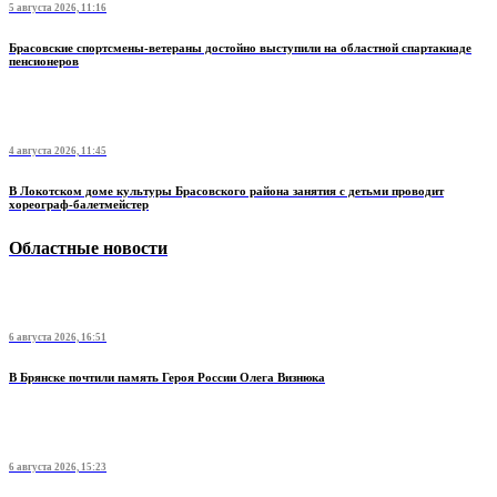
5 августа 2026, 11:16
Брасовские спортсмены-ветераны достойно выступили на областной спартакиаде
пенсионеров
4 августа 2026, 11:45
В Локотском доме культуры Брасовского района занятия с детьми проводит
хореограф-балетмейстер
Областные новости
6 августа 2026, 16:51
В Брянске почтили память Героя России Олега Визнюка
6 августа 2026, 15:23