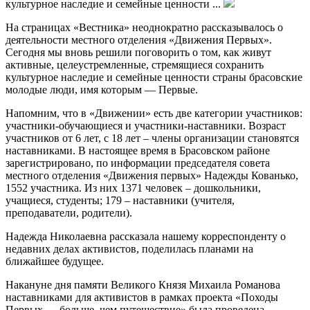
культурное наследие и семейные ценности ...
На страницах «Вестника» неоднократно рассказывалось о
деятельности местного отделения «Движения Первых».
Сегодня мы вновь решили поговорить о том, как живут
активные, целеустремленные, стремящиеся сохранить
культурное наследие и семейные ценности страны брасовские
молодые люди, имя которым — Первые.
Напомним, что в «Движении» есть две категории участников:
участники-обучающиеся и участники-наставники. Возраст
участников от 6 лет, с 18 лет – члены организации становятся
наставниками. В настоящее время в Брасовском районе
зарегистрировано, по информации председателя совета
местного отделения «Движения первых» Надежды Кованько,
1552 участника. Из них 1371 человек – дошкольники,
учащиеся, студенты; 179 – наставники (учителя,
преподаватели, родители).
Надежда Николаевна рассказала нашему корреспонденту о
недавних делах активистов, поделилась планами на
ближайшее будущее.
Накануне дня памяти Великого Князя Михаила Романова
наставниками для активистов в рамках проекта «Походы
Первых — больше, чем путешествие» была проведена