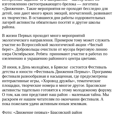
изготовлению светоотражающего брелока — логотипа
«Движения». Такие мероприятия не проходят бесследно для
детей, они дают много ярких эмоций, впечатлений, развивают
их творчество. В оставшиеся дни работы оздоровительных
лагерей активисты обязательно посетят и другие школы
района.
В жизни Первых проходит много мероприятий
экологического направления. Примером тому может служить
участие во Всероссийской экологической акции «Чистый
берег». Добровольцы очистили от мусора береговую линию
озера Октябрьское. Ребята принимают участие в работах по
озеленению и украшению районного центра цветами.
28 июня, в День молодёжи, в Брянске состоится Фестиваль
детства и юности «Фестиваль Движения Первых». Программа
фестиваля разнообразная и насыщенная, где предусмотрены
интерактивные игры, «Хоровод дружбы», тематические
площадки, творческие номера и многое другое. Брасовские
активисты тщательно готовятся к этому молодежному форуму.
О том, как они представят наш район – маленькая тайна. Мы
раскроем ее нашим читателям по окончании фестиваля. А
пока пожелаем удачи активным юным землякам.
Фото: «Движение первых» Брасовский район