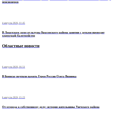
пенсионеров
4 августа 2026, 11:45
В Локотском доме культуры Брасовского района занятия с детьми проводит
хореограф-балетмейстер
Областные новости
6 августа 2026, 16:51
В Брянске почтили память Героя России Олега Визнюка
6 августа 2026, 15:23
От огорода к собственному делу: история жительницы Унечского района