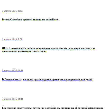
6 августа 2026, 10:25
В селе Столбово прошел турнир по волейболу
6 августа 2026, 8:24
ОСЗН Брасовского района принимают заявления на получение выплат для
школьников из многодетных семей
5 августа 2026, 11:19
В Локотском парке культуры и отдыха проходят мероприятия для детей
5 августа 2026, 11:16
Брасовские спортсмены-ветераны достойно выступили на областной спартакиаде