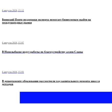
6 августа 2026, 15:12
Брянский Центр поддержки экспорта помогает бизнесменам выйти на
международные рынки
6 августа 2026, 15:07
В Новозыбкове ведут работы по благоустройству аллеи Славы
6 августа 2026, 15:01
В департаменте образования рассмотрели ход капитального ремонта школ и
детсадов