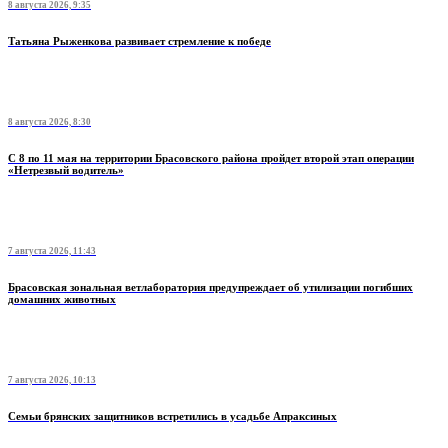
8 августа 2026, 9:35
Татьяна Рыженкова развивает стремление к победе
8 августа 2026, 8:30
С 8 по 11 мая на территории Брасовского района пройдет второй этап операции
«Нетрезвый водитель»
7 августа 2026, 11:43
Брасовская зональная ветлаборатория предупреждает об утилизации погибших
домашних животных
7 августа 2026, 10:13
Семьи брянских защитников встретились в усадьбе Апраксиных