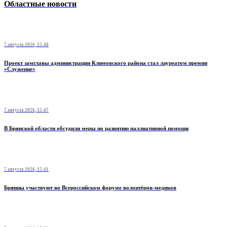
Областные новости
7 августа 2026, 15:48
Проект замглавы администрации Климовского района стал лауреатом премии
«Служение»
7 августа 2026, 15:47
В Брянской области обсудили меры по развитию паллиативной помощи
7 августа 2026, 15:41
Брянцы участвуют во Всероссийском форуме волонтёров-медиков