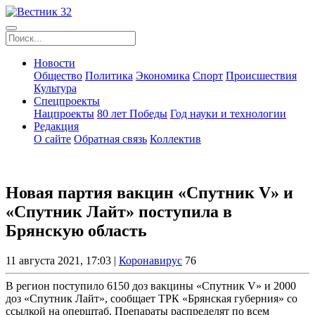
Новости
Общество
Политика
Экономика
Спорт
Происшествия
Культура
Спецпроекты
Нацпроекты
80 лет Победы
Год науки и технологии
Редакция
О сайте
Обратная связь
Коллектив
Новая партия вакцин «Спутник V» и
«Спутник Лайт» поступила в
Брянскую область
11 августа 2021, 17:03 |
Коронавирус
76
В регион поступило 6150 доз вакцины «Спутник V» и 2000
доз «Спутник Лайт», сообщает ТРК «Брянская губерния» со
ссылкой на оперштаб. Препараты распределят по всем