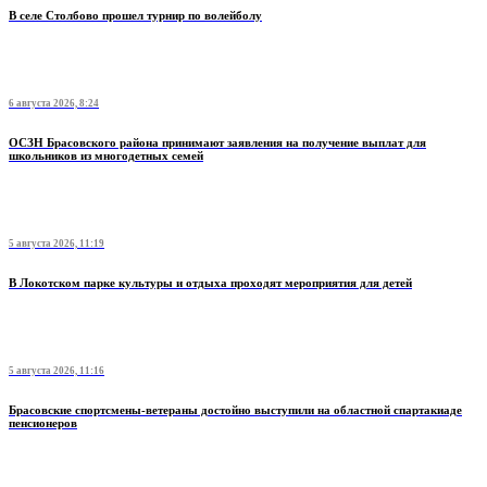
В селе Столбово прошел турнир по волейболу
6 августа 2026, 8:24
ОСЗН Брасовского района принимают заявления на получение выплат для
школьников из многодетных семей
5 августа 2026, 11:19
В Локотском парке культуры и отдыха проходят мероприятия для детей
5 августа 2026, 11:16
Брасовские спортсмены-ветераны достойно выступили на областной спартакиаде
пенсионеров