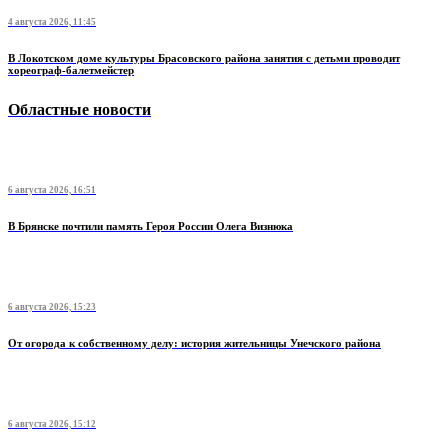
4 августа 2026, 11:45
В Локотском доме культуры Брасовского района занятия с детьми проводит
хореограф-балетмейстер
Областные новости
6 августа 2026, 16:51
В Брянске почтили память Героя России Олега Визнюка
6 августа 2026, 15:23
От огорода к собственному делу: история жительницы Унечского района
6 августа 2026, 15:12