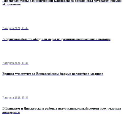
Проект замглавы администрации Климовского района стал лауреатом премии
«Служение»
7 августа 2026, 15:47
В Брянской области обсудили меры по развитию паллиативной помощи
7 августа 2026, 15:41
Брянцы участвуют во Всероссийском форуме волонтёров-медиков
7 августа 2026, 15:33
В Брянском и Дятьковском районах ведут капитальный ремонт трех участков
автодороги