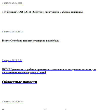
7 августа 2026, 8:40
Труженики ООО «АТП «Охотно» приступили к уборке пшеницы
6 августа 2026, 10:25
В селе Столбово прошел турнир по волейболу
6 августа 2026, 8:24
ОСЗН Брасовского района принимают заявления на получение выплат для
школьников из многодетных семей
Областные новости
7 августа 2026, 15:48