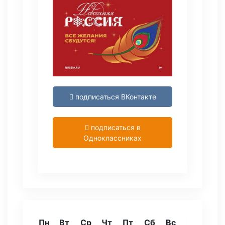
подписаться ВКонтакте
подписаться в
Одноклассниках
Пн
Вт
Ср
Чт
Пт
Сб
Вс