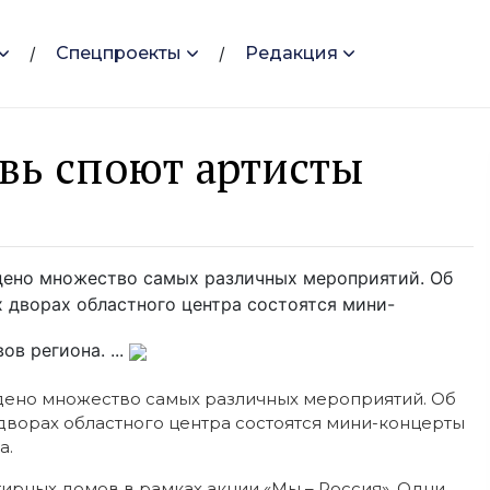
Спецпроекты
Редакция
овь споют артисты
едено множество самых различных мероприятий. Об
х дворах областного центра состоятся мини-
в региона. ...
едено множество самых различных мероприятий. Об
х дворах областного центра состоятся мини-концерты
а.
ирных домов в рамках акции «Мы – Россия». Одни