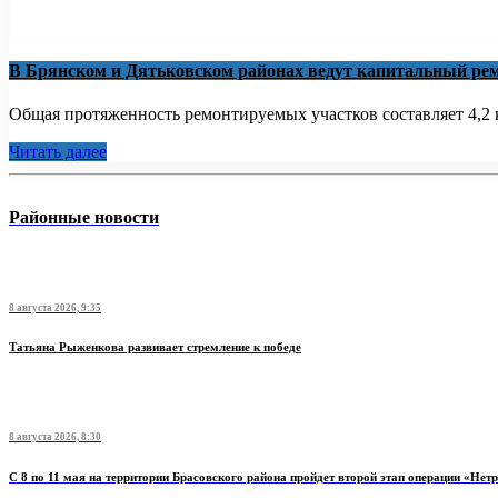
В Брянском и Дятьковском районах ведут капитальный рем
Общая протяженность ремонтируемых участков составляет 4,2 к
Читать далее
Районные новости
8 августа 2026, 9:35
Татьяна Рыженкова развивает стремление к победе
8 августа 2026, 8:30
С 8 по 11 мая на территории Брасовского района пройдет второй этап операции «Нет