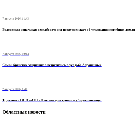
7 августа 2026, 11:43
Брасовская зональная ветлаборатория предупреждает об утилизации погибших дом
7 августа 2026, 10:13
Семьи брянских защитников встретились в усадьбе Апраксиных
7 августа 2026, 8:40
Труженики ООО «АТП «Охотно» приступили к уборке пшеницы
Областные новости