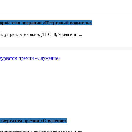
торой этап операции «Нетрезвый водитель»
ут рейды нарядов ДПС. 8, 9 мая в п. ...
 лауреатом премии «Служение»