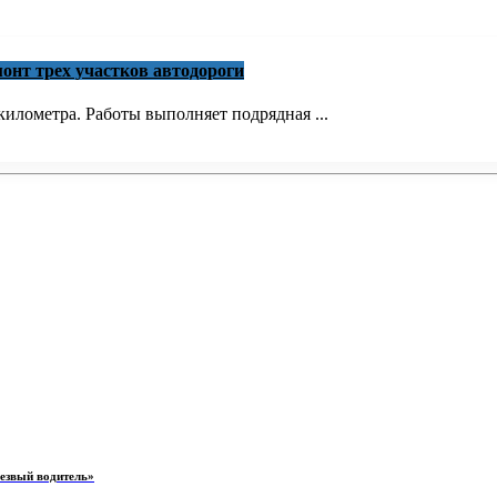
онт трех участков автодороги
илометра. Работы выполняет подрядная ...
резвый водитель»