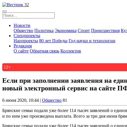
Новости
Общество
Политика
Экономика
Спорт
Происшествия
Ку
Спецпроекты
Нацпроекты
80 лет Победы
Год науки и технологии
Редакция
О сайте
Обратная связь
Коллектив
12+
Если при заполнении заявления на еди
новый электронный сервис на сайте П
6 июня 2020, 10:44 |
Общество
81
Брянские семьи подали уже более 114 тысяч заявлений о единовр
и по ним уже произведена выплата. Всего за три дня июня брян
Брянские семьи подали уже более 114 тысяч заявлений о единовр