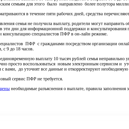
янским семьям для этого было направлено более полутора милли
атриваются в течение пяти рабочих дней, средства перечисляютс
явления семья не получила выплату, родители могут направить 
в эти дни для информационной поддержки и консультирования 
ли консультацию специалистов ПФР в он-лайн режиме.
циалистов ПФР с гражданами посредством организации онлайн-
с 9 до 18 часов.
а единовременную выплату 10 тысяч рублей семья неправильно у
точно просто воспользоваться новым электронным сервисом и у
я с вами, до уточнят все данные и откорректируют необходиму
новый сервис ПФР не требуется.
щены
необходимые разъяснения о выплате, правила заполнения з