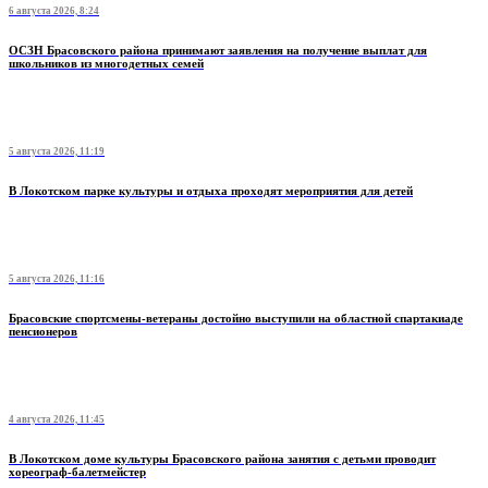
6 августа 2026, 8:24
ОСЗН Брасовского района принимают заявления на получение выплат для
школьников из многодетных семей
5 августа 2026, 11:19
В Локотском парке культуры и отдыха проходят мероприятия для детей
5 августа 2026, 11:16
Брасовские спортсмены-ветераны достойно выступили на областной спартакиаде
пенсионеров
4 августа 2026, 11:45
В Локотском доме культуры Брасовского района занятия с детьми проводит
хореограф-балетмейстер