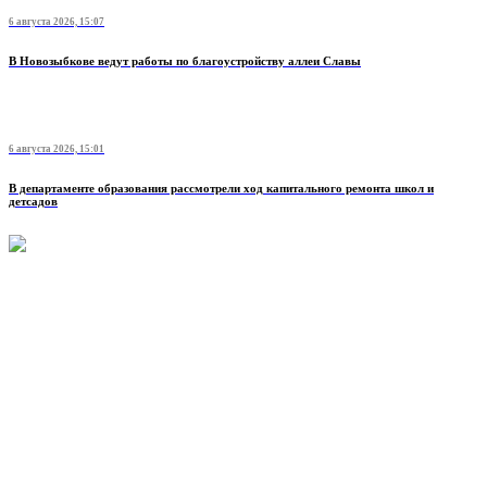
6 августа 2026, 15:07
В Новозыбкове ведут работы по благоустройству аллеи Славы
6 августа 2026, 15:01
В департаменте образования рассмотрели ход капитального ремонта школ и
детсадов