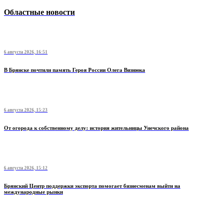
Областные новости
6 августа 2026, 16:51
В Брянске почтили память Героя России Олега Визнюка
6 августа 2026, 15:23
От огорода к собственному делу: история жительницы Унечского района
6 августа 2026, 15:12
Брянский Центр поддержки экспорта помогает бизнесменам выйти на
международные рынки