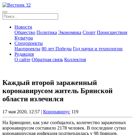
Новости
Общество
Политика
Экономика
Спорт
Происшествия
Культура
Спецпроекты
Нацпроекты
80 лет Победы
Год науки и технологии
Редакция
О сайте
Обратная связь
Коллектив
Каждый второй зараженный
коронавирусом житель Брянской
области излечился
17 мая 2020, 12:57 |
Коронавирус
119
На Брянщине, как уже сообщалось, количество зараженных
коронавирусом составило 2178 человек. В последние сутки
коронавирусная инфекция подтвердилась у 98 брянцев.