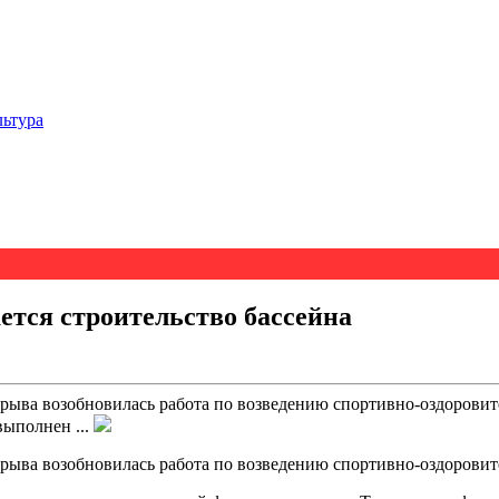
льтура
тся строительство бассейна
ыва возобновилась работа по возведению спортивно-оздоровител
выполнен ...
ыва возобновилась работа по возведению спортивно-оздоровител