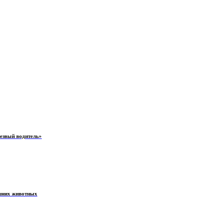
резвый водитель»
ашних животных