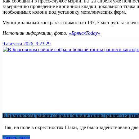
Как сообщили в пресс-службе мэрии, на 20 апреля уже полнос
завершению проведение кирпичной кладки цокольного этажа и
необходимых колонн под установку металлических ферм.
Муниципальный контракт стоимостью 197, 7 млн руб. заключе
Источник информации, фото:
«БрянскToday»
9 августа 2026, 9:23
29
В Брасовском районе собрали больше тонны раннего карто
Так, на поле в окрестностях Шахи, где было задействовано две 
Читать далее