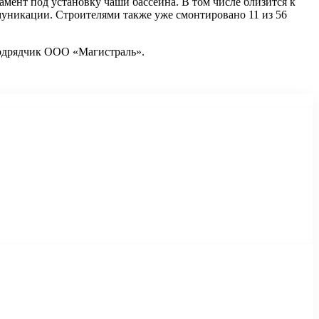
мент под установку чаши бассейна. В том числе близится к
уникации. Строителями также уже смонтировано 11 из 56
подрядчик ООО «Магистраль».