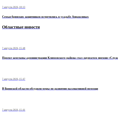
7 августа 2026, 10:13
Семьи брянских защитников встретились в усадьбе Апраксиных
Областные новости
7 августа 2026, 15:48
Проект замглавы администрации Климовского района стал лауреатом премии «Служ
7 августа 2026, 15:47
В Брянской области обсудили меры по развитию паллиативной помощи
7 августа 2026, 15:41