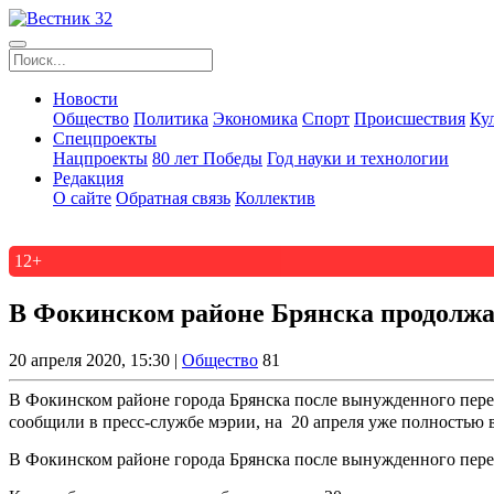
Новости
Общество
Политика
Экономика
Спорт
Происшествия
Ку
Спецпроекты
Нацпроекты
80 лет Победы
Год науки и технологии
Редакция
О сайте
Обратная связь
Коллектив
12+
В Фокинском районе Брянска продолжае
20 апреля 2020, 15:30 |
Общество
81
В Фокинском районе города Брянска после вынужденного перер
сообщили в пресс-службе мэрии, на 20 апреля уже полностью 
В Фокинском районе города Брянска после вынужденного перер