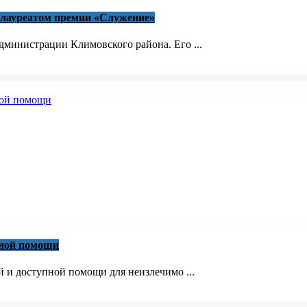
 лауреатом премии «Служение»
министрации Климовского района. Его ...
вной помощи
й и доступной помощи для неизлечимо ...