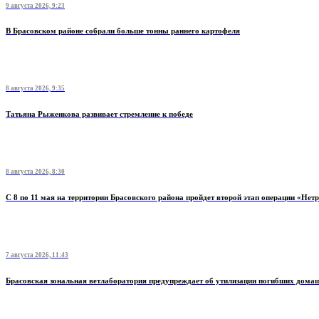
9 августа 2026, 9:23
В Брасовском районе собрали больше тонны раннего картофеля
8 августа 2026, 9:35
Татьяна Рыженкова развивает стремление к победе
8 августа 2026, 8:30
С 8 по 11 мая на территории Брасовского района пройдет второй этап операции «Нет
7 августа 2026, 11:43
Брасовская зональная ветлаборатория предупреждает об утилизации погибших дом