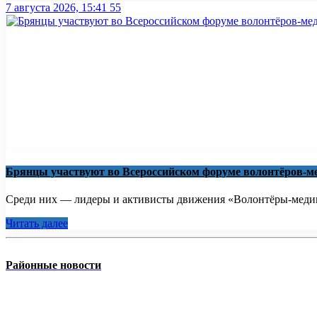
7 августа 2026, 15:41
55
Брянцы участвуют во Всероссийском форуме волонтёров-м
Среди них — лидеры и активисты движения «Волонтёры-медики
Читать далее
Районные новости