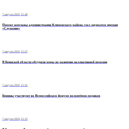
7 августа 2026, 15:48
Проект замглавы администрации Климовского района стал лауреатом премии
«Служение»
7 августа 2026, 15:47
В Брянской области обсудили меры по развитию паллиативной помощи
7 августа 2026, 15:41
Брянцы участвуют во Всероссийском форуме волонтёров-медиков
7 августа 2026, 15:33