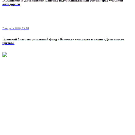
В Брянском и Дятьковском районах ведут капитальный ремонт трех участков
автодороги
7 августа 2026, 15:18
Брянский благотворительный фонд «Ванечка» участвует в акции «Дети вместо
цветов»