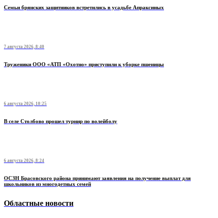
Семьи брянских защитников встретились в усадьбе Апраксиных
7 августа 2026, 8:40
Труженики ООО «АТП «Охотно» приступили к уборке пшеницы
6 августа 2026, 10:25
В селе Столбово прошел турнир по волейболу
6 августа 2026, 8:24
ОСЗН Брасовского района принимают заявления на получение выплат для
школьников из многодетных семей
Областные новости