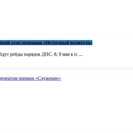
торой этап операции «Нетрезвый водитель»
ут рейды нарядов ДПС. 8, 9 мая в п. ...