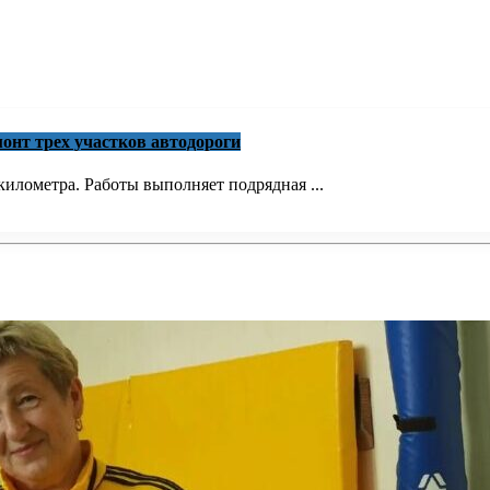
онт трех участков автодороги
илометра. Работы выполняет подрядная ...