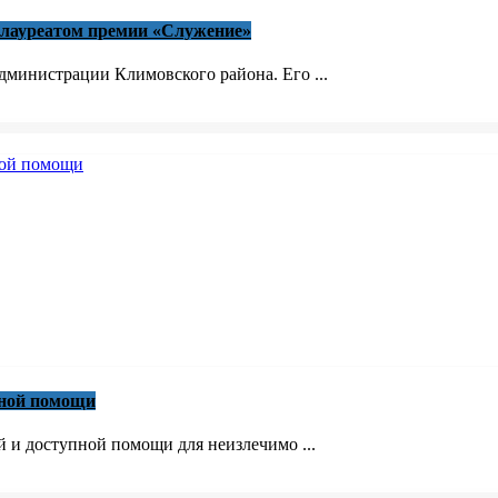
 лауреатом премии «Служение»
министрации Климовского района. Его ...
вной помощи
й и доступной помощи для неизлечимо ...