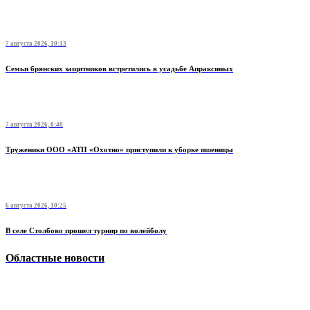
7 августа 2026, 10:13
Семьи брянских защитников встретились в усадьбе Апраксиных
7 августа 2026, 8:40
Труженики ООО «АТП «Охотно» приступили к уборке пшеницы
6 августа 2026, 10:25
В селе Столбово прошел турнир по волейболу
Областные новости