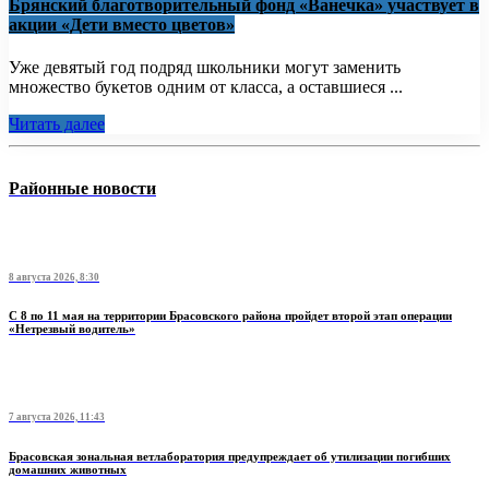
Брянский благотворительный фонд «Ванечка» участвует в
акции «Дети вместо цветов»
Уже девятый год подряд школьники могут заменить
множество букетов одним от класса, а оставшиеся ...
Читать далее
Районные новости
8 августа 2026, 8:30
С 8 по 11 мая на территории Брасовского района пройдет второй этап операции
«Нетрезвый водитель»
7 августа 2026, 11:43
Брасовская зональная ветлаборатория предупреждает об утилизации погибших
домашних животных