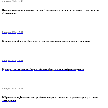
7 августа 2026, 15:48
Проект замглавы администрации Климовского района стал лауреатом премии
«Служение»
7 августа 2026, 15:47
В Брянской области обсудили меры по развитию паллиативной помощи
7 августа 2026, 15:41
Брянцы участвуют во Всероссийском форуме волонтёров-медиков
7 августа 2026, 15:33
В Брянском и Дятьковском районах ведут капитальный ремонт трех участков
автодороги