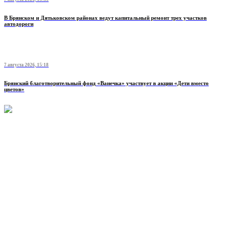
В Брянском и Дятьковском районах ведут капитальный ремонт трех участков
автодороги
7 августа 2026, 15:18
Брянский благотворительный фонд «Ванечка» участвует в акции «Дети вместо
цветов»