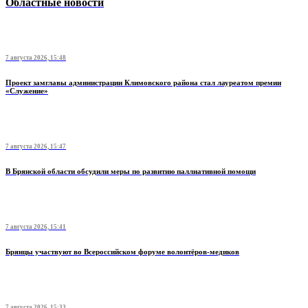
Областные новости
7 августа 2026, 15:48
Проект замглавы администрации Климовского района стал лауреатом премии
«Служение»
7 августа 2026, 15:47
В Брянской области обсудили меры по развитию паллиативной помощи
7 августа 2026, 15:41
Брянцы участвуют во Всероссийском форуме волонтёров-медиков
7 августа 2026, 15:33