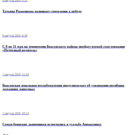
8 августа 2026, 9:35
Татьяна Рыженкова развивает стремление к победе
8 августа 2026, 8:30
С 8 по 11 мая на территории Брасовского района пройдет второй этап операции
«Нетрезвый водитель»
7 августа 2026, 11:43
Брасовская зональная ветлаборатория предупреждает об утилизации погибших
домашних животных
7 августа 2026, 10:13
Семьи брянских защитников встретились в усадьбе Апраксиных